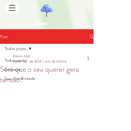
Aoki
Gakkai
Post
Todos posts
Elaine Aoki
Todos posts
18 de out. de 2018
1 min de leitura
Será que o seu querer gera
Começar
tensão?
Sua comunidade