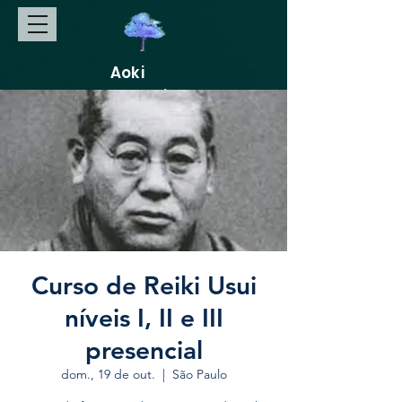
Aoki
Gakkai
Curso de Reiki Usui
níveis I, II e III
presencial
dom., 19 de out.
  |  
São Paulo