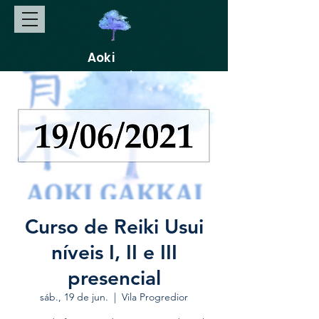
Aoki
Gakkai
Curso de Reiki Usui
níveis I, II e III
presencial
sáb., 19 de jun.
  |  
Vila Progredior