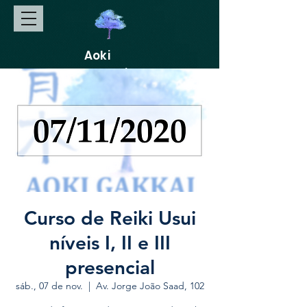
Aoki
Gakkai
Curso de Reiki Usui
níveis I, II e III
presencial
sáb., 07 de nov.
  |  
Av. Jorge João Saad, 102