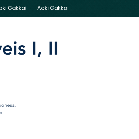
oki Gakkai
Aoki Gakkai
is I, II
aponesa.
a