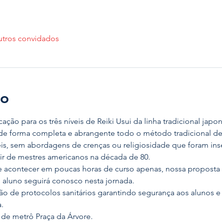
utros convidados
to
ação para os três níveis de Reiki Usui da linha tradicional japo
de forma completa e abrangente todo o método tradicional de R
veis, sem abordagens de crenças ou religiosidade que foram in
ir de mestres americanos na década de 80.
e acontecer em poucas horas de curso apenas, nossa proposta 
o aluno seguirá conosco nesta jornada.
o de protocolos sanitários garantindo segurança aos alunos e 
.
de metrô Praça da Árvore.