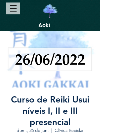
Aoki
Gakkai
Curso de Reiki Usui
níveis I, II e III
presencial
dom., 26 de jun.
  |  
Clínica Reciclar