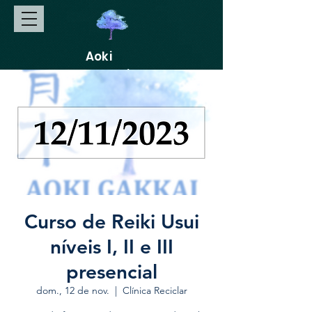
Aoki
Gakkai
Curso de Reiki Usui
níveis I, II e III
presencial
dom., 12 de nov.
  |  
Clínica Reciclar