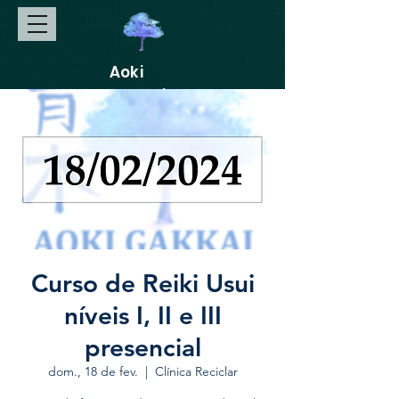
Aoki
Gakkai
Curso de Reiki Usui
níveis I, II e III
presencial
dom., 18 de fev.
  |  
Clínica Reciclar