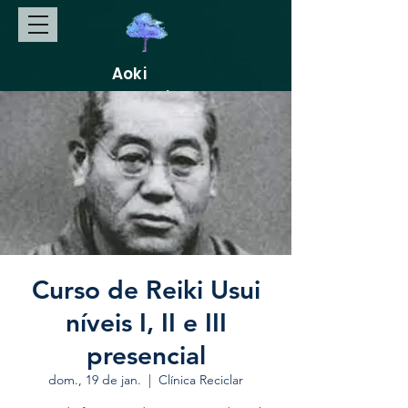
Aoki
Gakkai
Curso de Reiki Usui
níveis I, II e III
presencial
dom., 19 de jan.
  |  
Clínica Reciclar