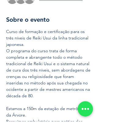
Sobre o evento
Curso de formação e certificação para os 
três níveis de Reiki Usui da linha tradicional 
japonesa.
O programa do curso trata de forma 
completa e abrangente todo o método 
tradicional de Reiki Usui e o sistema natural 
de cura dos três níveis, sem abordagens de 
crenças ou religiosidade que foram 
inseridas no método após sua chegada no 
ocidente a partir de mestres americanos na 
década de 80.
Estamos a 150m da estação de metrô Praça 
da Árvore.
Possuímos ambulatório para prática dos 
alunos, realizamos atendimento voluntário 
em hospital de grande porte de São Paulo 