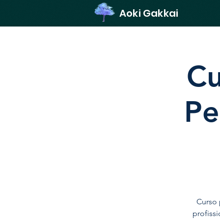
Aoki Gakkai
Cu
Pe
Curso 
profiss