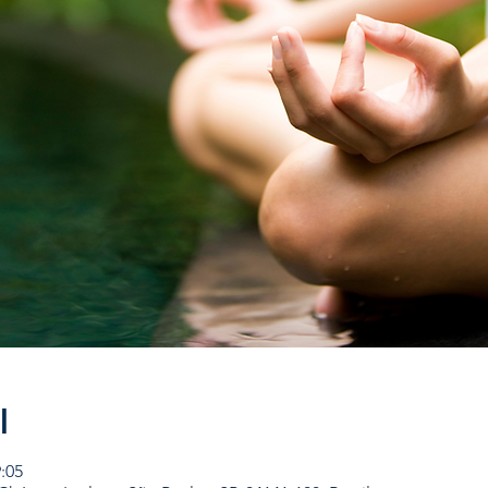
l
9:05