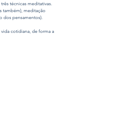
três técnicas meditativas. 
os também), meditação 
ão dos pensamentos). 
ida cotidiana, de forma a 