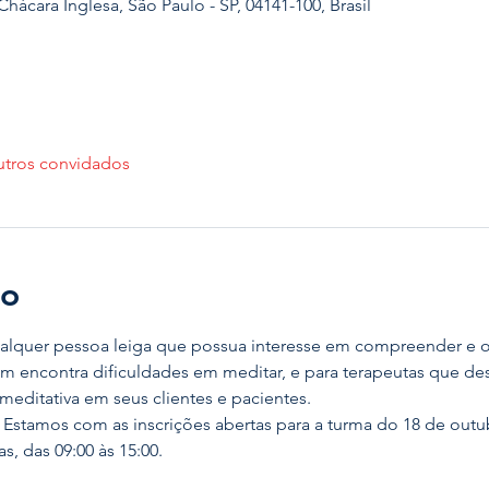
Chácara Inglesa, São Paulo - SP, 04141-100, Brasil
utros convidados
to
ualquer pessoa leiga que possua interesse em compreender e o
em encontra dificuldades em meditar, e para terapeutas que des
meditativa em seus clientes e pacientes. 
 Estamos com as inscrições abertas para a turma do 18 de outu
s, das 09:00 às 15:00. 