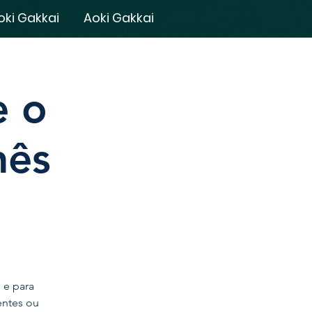
oki Gakkai
Aoki Gakkai
e o
nês
 e para
entes ou