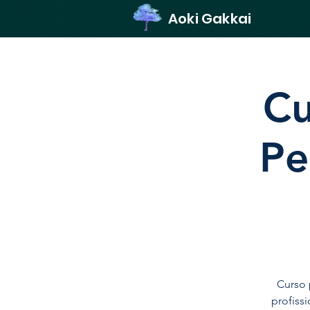
Aoki Gakkai
Cu
Pe
Curso 
profiss