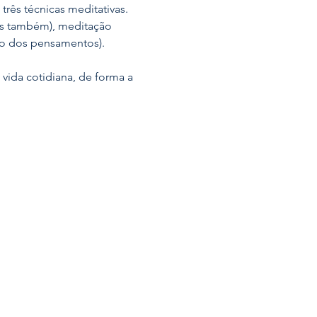
três técnicas meditativas. 
os também), meditação 
ão dos pensamentos). 
ida cotidiana, de forma a 