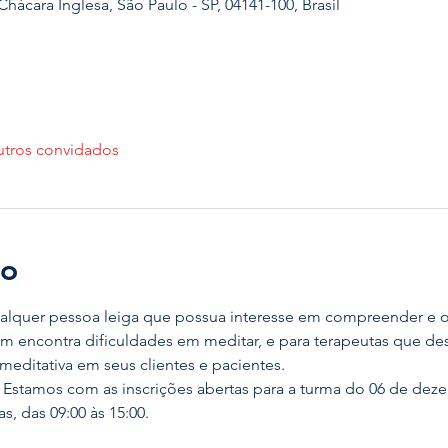
Chácara Inglesa, São Paulo - SP, 04141-100, Brasil
utros convidados
to
ualquer pessoa leiga que possua interesse em compreender e o
em encontra dificuldades em meditar, e para terapeutas que des
meditativa em seus clientes e pacientes. 
 Estamos com as inscrições abertas para a turma do 06 de dez
s, das 09:00 às 15:00. 