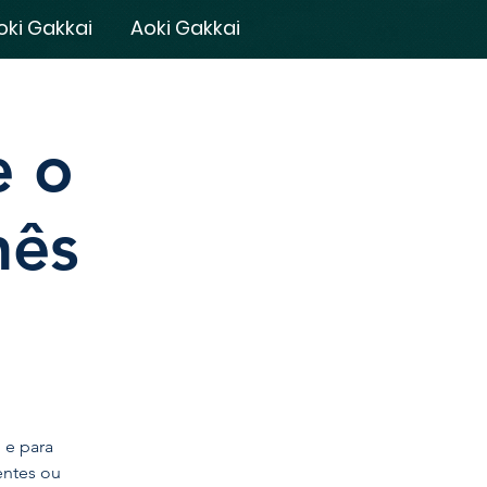
oki Gakkai
Aoki Gakkai
e o
nês
 e para
entes ou