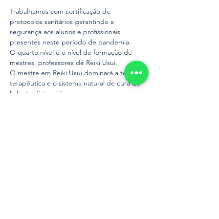
Trabalhamos com certificação de 
protocolos sanitários garantindo a 
segurança aos alunos e profissionais 
presentes neste período de pandemia.
O quarto nível é o nível de formação de 
mestres, professores de Reiki Usui.
O mestre em Reiki Usui dominará a técnica 
terapêutica e o sistema natural de cura da 
linha tradicional japonesa.
O programa do curso não faz abordagens 
de crenças ou religiosidade inseridas no 
Reiki ocidental a partir da década de 80 por 
mestres americanos.
Está focado sob a ótica docente em:
•	Gokai (cinco princípios do Reiki de 
Usui), prática dos Três Pilares do Reiki, 
centramento e o byosen.
Mostrar mais