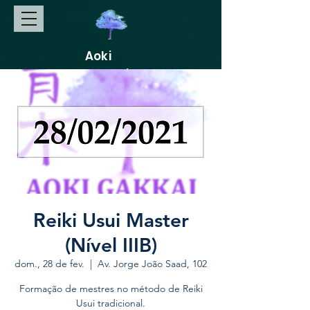
Aoki
Gakkai
Reiki Usui Master
(Nível IIIB)
dom., 28 de fev.
  |  
Av. Jorge João Saad, 102
Formação de mestres no método de Reiki
Usui tradicional.