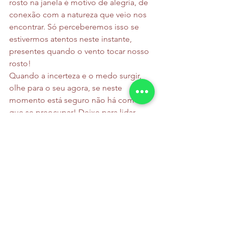
rosto na janela é motivo de alegria, de 
conexão com a natureza que veio nos 
encontrar. Só perceberemos isso se 
estivermos atentos neste instante, 
presentes quando o vento tocar nosso 
rosto!
Quando a incerteza e o medo surgir, 
olhe para o seu agora, se neste 
momento está seguro não há com o 
que se preocupar! Deixe para lidar 
com o depois quando ele se tornar 
agora. Isso deve bastar.
Acrescente a essa nova rotina simples, 
ichariba chode
! E experimente sentir 
amor nos olhos de qualquer pessoa, 
veja parte de você dentro dos olhos de 
todos sem distinção. Eleve o seu nível 
de consciência humana.
Enriquecer na vida é esvaziar-se de 