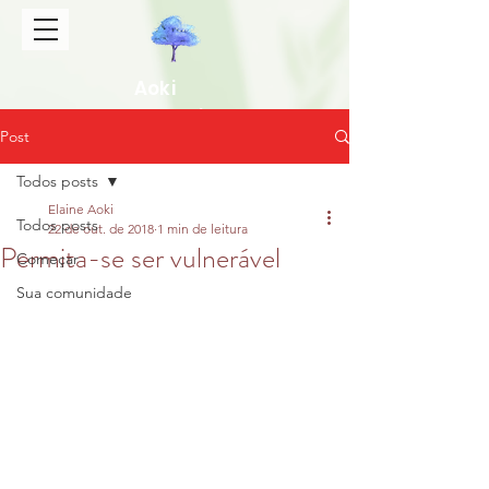
Aoki
Gakkai
Post
Todos posts
Elaine Aoki
Todos posts
22 de out. de 2018
1 min de leitura
Permita-se ser vulnerável
Começar
Sua comunidade